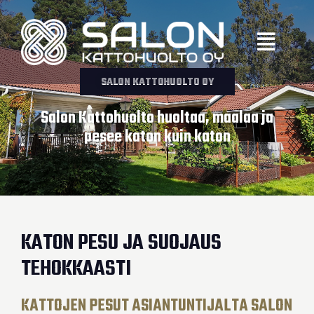
Siirry
sisältöön
Menu
SALON KATTOHUOLTO OY
Salon Kattohuolto huoltaa, maalaa ja
pesee katon kuin katon
KATON PESU JA SUOJAUS
TEHOKKAASTI
KATTOJEN PESUT ASIANTUNTIJALTA SALON