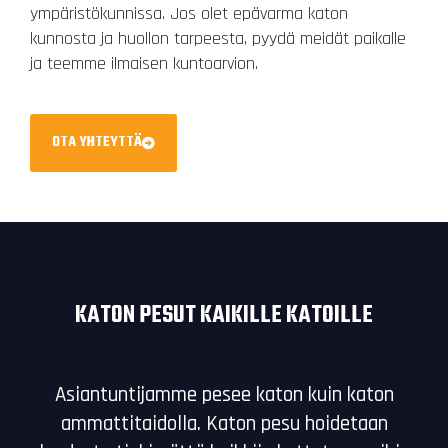
ympäristökunnissa. Jos olet epävarma katon
kunnosta ja huollon tarpeesta, pyydä meidät paikalle
ja teemme ilmaisen kuntoarvion.
OTA YHTEYTTÄ
KATON PESUT KAIKILLE KATOILLE
Asiantuntijamme pesee katon kuin katon
ammattitaidolla. Katon pesu hoidetaan