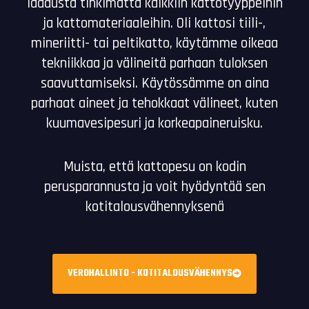
laadusta tinkimättä kaikkiin kattotyyppeihin
ja kattomateriaaleihin. Oli kattosi tiili-,
mineriitti- tai peltikatto, käytämme oikeaa
tekniikkaa ja välineitä parhaan tuloksen
saavuttamiseksi. Käytössämme on aina
parhaat aineet ja tehokkaat välineet, kuten
kuumavesipesuri ja korkeapaineruisku.
Muista, että kattopesu on kodin
perusparannusta ja voit hyödyntää sen
kotitalousvähennyksenä
VEROHALLINTO - KOTITALOUSVÄHENNYS